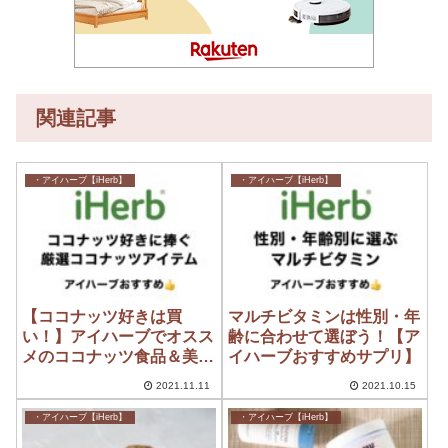
関連記事
・アイハーブ【iHerb】
・アイハーブ【iHerb】
【ココナッツ好きは買
マルチビタミンは性別・年
い！】アイハーブでオスス
齢に合わせて選ぼう！【ア
メのココナッツ食品＆美容
イハーブおすすめサプリ】
アイテム
2021.11.11
2021.10.15
・アイハーブ【iHerb】
・アイハーブ【iHerb】