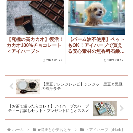
【究極の高カカオ】復活！
【パーム油不使用】ペット
カカオ100%チョコレート
もOK！アイハーブで買え
＜アイハーブ＞
る安心素材の無香料石鹸6
選
2024.01.27
2021.08.12
【黒豆アレンジレシピ】ジンジャー黒豆と黒豆
の煮汁ラテ
【お茶で迷ったらコレ！】アイハーブのハーブ
ティーお試しセット・プレゼントにもオススメ
ホーム
■健康とか美容とか
・アイハーブ【iHerb】