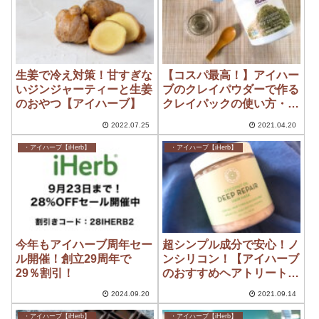
生姜で冷え対策！甘すぎな
【コスパ最高！】アイハー
いジンジャーティーと生姜
ブのクレイパウダーで作る
のおやつ【アイハーブ】
クレイパックの使い方・作
り方
2022.07.25
2021.04.20
・アイハーブ【iHerb】
・アイハーブ【iHerb】
今年もアイハーブ周年セー
超シンプル成分で安心！ノ
ル開催！創立29周年で
ンシリコン！【アイハーブ
29％割引！
のおすすめヘアトリートメ
ント】
2024.09.20
2021.09.14
・アイハーブ【iHerb】
・アイハーブ【iHerb】